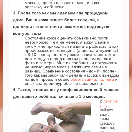
массаж, просто позвоните мне, и я все
расскажу и объясню.
3. После того как мы сделаем спа процедуры
дома, Ваша кожа станет более гладкой, а
целлюлит станет почти незаметен, подтянутся
контуры тела
Состояние кожи оценить объективно почти
невозможно. Тем не менее, я вижу, с каким
телом мне приходится начинать работать, и как
преображаются женщины (а иногда и мужчины)
к 8-10 сеансу, поэтому всем своим клиентам я
рекомендую перед первым сеансом сделать
фото и замеры. Мне их сообщать и показывать
не нужно, через месяц взгляните сами на
разницу. Сравнение состояния «до» и «после»
того как мы закончили делать массаж с выездом
на дом, провели сеанс
обертываний
,
пилинга
и
иных спа-процедур обычно ошеломляет.
4. Также, я произвожу профессиональный массаж
для вашего ребёнка, начиная с 1.5 месяцев.
В
перечне
услуг
вы
найдёте
такие
виды
детского
массажа,