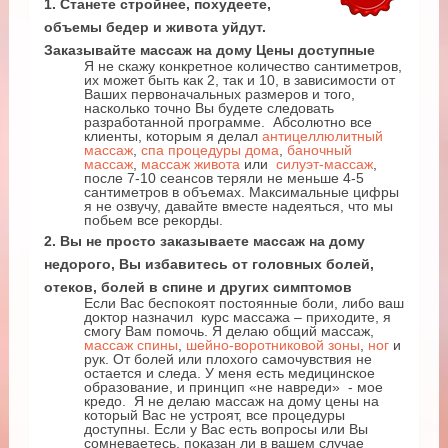
1. Станете стройнее, похудеете,
объемы бедер и живота уйдут.
Заказывайте массаж на дому Цены доступные
Я не скажу конкретное количество сантиметров,
их может быть как 2, так и 10, в зависимости от
Ваших первоначальных размеров и того,
насколько точно Вы будете следовать
разработанной программе. Абсолютно все
клиенты, которым я делал
антицеллюлитный
массаж
,
спа процедуры дома
,
баночный
массаж
,
массаж живота
или
силуэт-массаж
,
после 7-10 сеансов теряли не меньше 4-5
сантиметров в объемах. Максимальные цифры
я не озвучу, давайте вместе надеяться, что мы
побьем все рекорды.
2. Вы не просто заказываете массаж на дому
недорого, Вы избавитесь от головных болей,
отеков, болей в спине и других симптомов
Если Вас беспокоят постоянные боли, либо ваш
доктор назначил курс массажа – приходите, я
смогу Вам помочь. Я делаю общий массаж,
массаж спины
,
шейно-воротниковой зоны
,
ног
и
рук. От болей или плохого самочувствия не
остается и следа. У меня есть медицинское
образование, и принцип «не навреди» - мое
кредо. Я не делаю массаж на дому цены на
который Вас не устроят, все процедуры
доступны. Если у Вас есть вопросы или Вы
сомневаетесь, показан ли в вашем случае